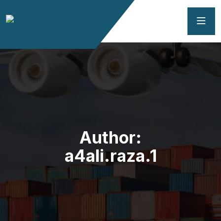
Author:
a4ali.raza.1