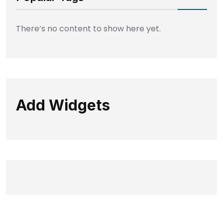
There’s no content to show here yet.
Add Widgets