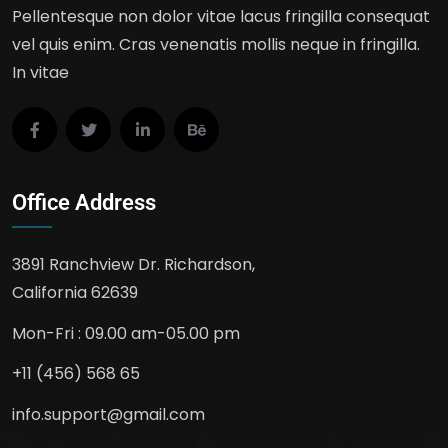
Pellentesque non dolor vitae lacus fringilla consequat
vel quis enim. Cras venenatis mollis neque in fringilla.
In vitae
Office Address
3891 Ranchview Dr. Richardson,
California 62639
Mon-Fri : 09.00 am-05.00 pm
+11 (456) 568 65
info.support@gmail.com